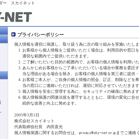
イダー
スカイネット
プライバシーポリシー
個人情報を適切に保護し、取り扱う為に次の取り組みを実施いたし
お客様から個人情報をご提供いただく場合は、利用目的や窓口
適切な範囲内でご提供いただきます。
ご了解いただいた目的の範囲内で、お客様の個人情報を利用い
あらかじめお客様からご了承いただいている場合や業務を委託
当な理由がある場合を除き、お客様の個人情報を第三者に提供
お客様ご本人が、ご自身の個人情報の照会、訂正、削除などを
当の窓口にご連絡いただければ、適切に対応させていただきま
個人情報を安全に管理する為に、セキュリティの確保に努めま
個人情報保護の関連法規を遵守するとともに、環境の変化に合
加
続的な改善と向上に努めます。
ス
2005年3月1日
株式会社スカイネット
代表取締役社長 内田直光
個人情報保護に関するお問合せは、
までご連絡